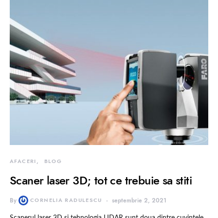
AFACERI
BLOG
Scaner laser 3D; tot ce trebuie sa stiti
By
CORNELIA RADULESCU
septembrie 2, 2021
Scanerul laser 3D si tehnologia LIDAR sunt doua dintre cuvintele