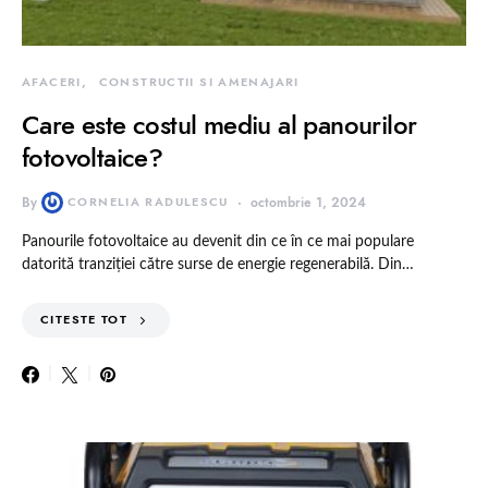
AFACERI
CONSTRUCTII SI AMENAJARI
Care este costul mediu al panourilor
fotovoltaice?
By
CORNELIA RADULESCU
octombrie 1, 2024
Panourile fotovoltaice au devenit din ce în ce mai populare
datorită tranziției către surse de energie regenerabilă. Din…
CITESTE TOT