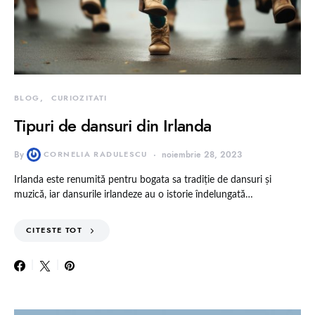
BLOG
CURIOZITATI
Tipuri de dansuri din Irlanda
By
CORNELIA RADULESCU
noiembrie 28, 2023
Irlanda este renumită pentru bogata sa tradiție de dansuri și
muzică, iar dansurile irlandeze au o istorie îndelungată…
CITESTE TOT