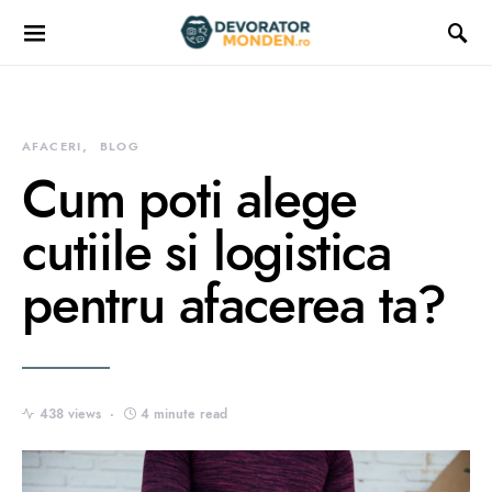
AFACERI
BLOG
Cum poti alege
cutiile si logistica
pentru afacerea ta?
438 views
4 minute read