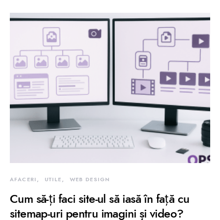
AFACERI
UTILE
WEB DESIGN
Cum să-ți faci site-ul să iasă în față cu
sitemap-uri pentru imagini și video?