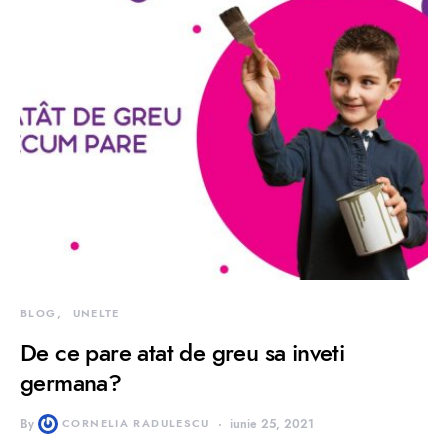
BLOG
UNELTE
De ce pare atat de greu sa inveti
germana?
By
CORNELIA RADULESCU
iunie 25, 2021