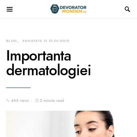
BLOG
SANATATE SI ECOLOGIE
Importanta
dermatologiei
444 views
2 minute read