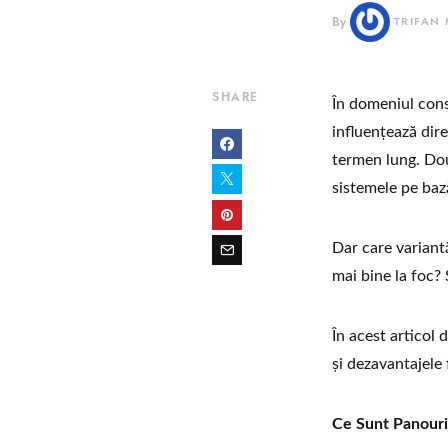
By
TRIFAN
SHARE
În domeniul const
influențează dire
termen lung. Dou
sistemele pe baz
Dar care variant
mai bine la foc? 
În acest articol 
și dezavantajele
Ce Sunt Panouri