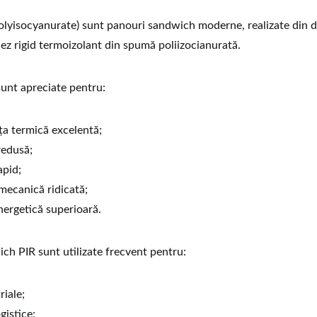
olyisocyanurate) sunt panouri sandwich moderne, realizate din 
iez rigid termoizolant din spumă poliizocianurată.
unt apreciate pentru:
a termică excelentă;
redusă;
apid;
mecanică ridicată;
nergetică superioară.
ch PIR sunt utilizate frecvent pentru:
riale;
gistice;