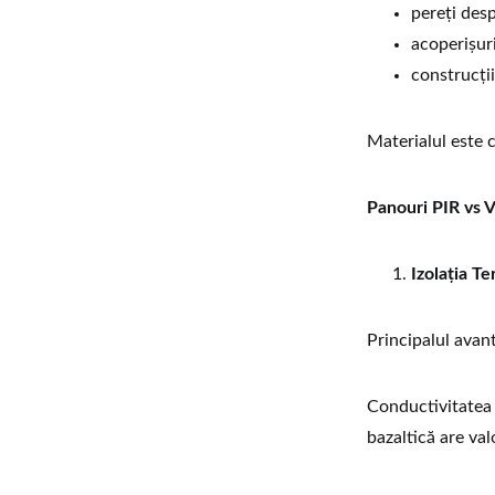
pereți desp
acoperișuri
construcții
Materialul este c
Panouri PIR vs V
Izolația T
Principalul avan
Conductivitatea 
bazaltică are va