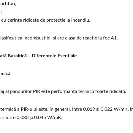
ărțitori;
;
 cu cerințe ridicate de protecție la incendiu.
lasificat ca incombustibil și are clasa de reacție la foc A1.
ată Bazaltică – Diferențele Esențiale
ermică
taj al panourilor PIR este performanța termică foarte ridicată.
termică a PIR-ului este, în general, între 0.019 și 0.022 W/mK, î
lori între 0.030 și 0.045 W/mK.