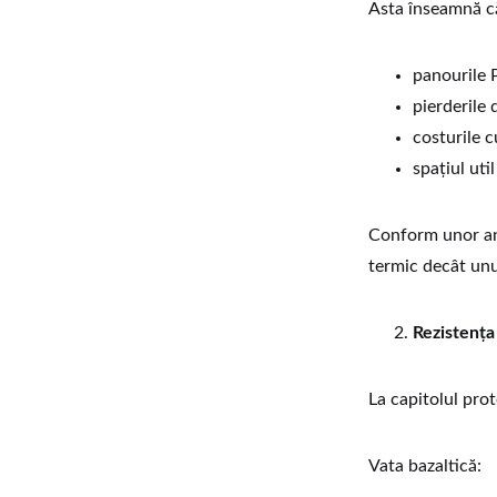
Asta înseamnă c
panourile P
pierderile 
costurile c
spațiul uti
Conform unor an
termic decât unu
Rezistența
La capitolul prot
Vata bazaltică: