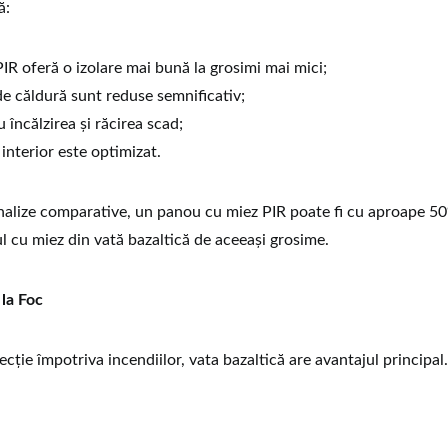
ă:
IR oferă o izolare mai bună la grosimi mai mici;
de căldură sunt reduse semnificativ;
u încălzirea și răcirea scad;
l interior este optimizat.
alize comparative, un panou cu miez PIR poate fi cu aproape 50
l cu miez din vată bazaltică de aceeași grosime.
 la Foc
ecție împotriva incendiilor, vata bazaltică are avantajul principal.