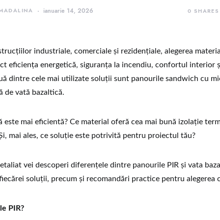
 MADALINA
ianuarie 14, 2026
0
SHARES
rucțiilor industriale, comerciale și rezidențiale, alegerea materia
ct eficiența energetică, siguranța la incendiu, confortul interior ș
ă dintre cele mai utilizate soluții sunt panourile sandwich cu mi
ă de vată bazaltică.
ă este mai eficientă? Ce material oferă cea mai bună izolație term
Și, mai ales, ce soluție este potrivită pentru proiectul tău?
detaliat vei descoperi diferențele dintre panourile PIR și vata baza
 fiecărei soluții, precum și recomandări practice pentru alegerea 
le PIR?