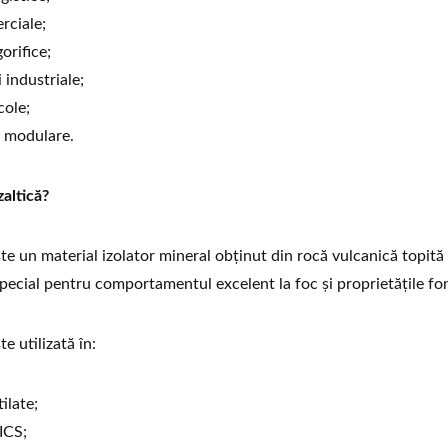
rciale;
orifice;
 industriale;
cole;
i modulare.
altică?
te un material izolator mineral obținut din rocă vulcanică topită ș
pecial pentru comportamentul excelent la foc și proprietățile fo
e utilizată în:
ilate;
ICS;