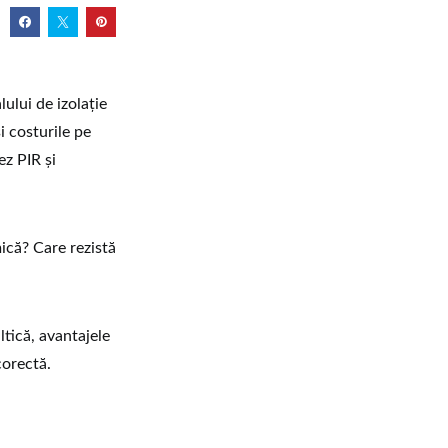
lului de izolație
i costurile pe
ez PIR și
ică? Care rezistă
ltică, avantajele
corectă.