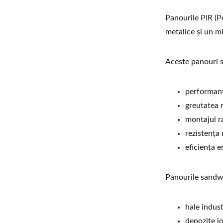
Panourile PIR (P
metalice și un m
Aceste panouri s
performanț
greutatea 
montajul r
rezistența 
eficiența e
Panourile sandwi
hale indust
depozite lo