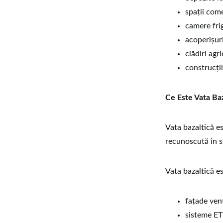
spații come
camere frig
acoperișuri
clădiri agri
construcți
Ce Este Vata Baz
Vata bazaltică es
recunoscută în s
Vata bazaltică est
fațade vent
sisteme ET